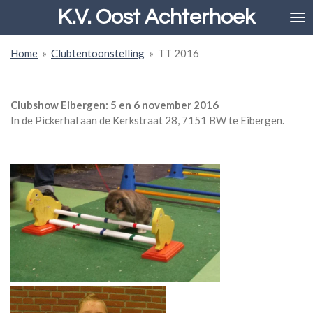
K.V. Oost Achterhoek
Ga
direct
naar
Home
»
Clubtentoonstelling
»
TT 2016
de
hoofdinhoud
Clubshow Eibergen: 5 en 6 november 2016
In de Pickerhal aan de Kerkstraat 28, 7151 BW te Eibergen.