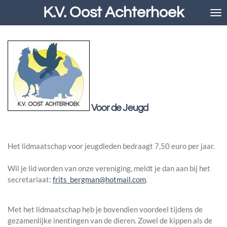
K.V. Oost Achterhoek
Ga
direct
naar
de
hoofdinhoud
Voor de Jeugd
Het lidmaatschap voor jeugdleden bedraagt 7,50 euro per jaar.
Wil je lid worden van onze vereniging, meldt je dan aan bij het
secretariaat:
frits_bergman@hotmail.com
.
Met het lidmaatschap heb je bovendien voordeel tijdens de
gezamenlijke inentingen van de dieren. Zowel de kippen als de